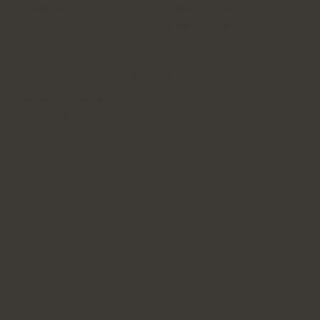
Субота:
10:00 — 21:00
Неділя
10:00
—
21:00
БУДЬ ЧАСТИНОЮ MYSPACE
Завантажуй наш застосунок для швидкого
бронювання та актуальних новин скеледрому.
THE PART OF SPACE GROUP