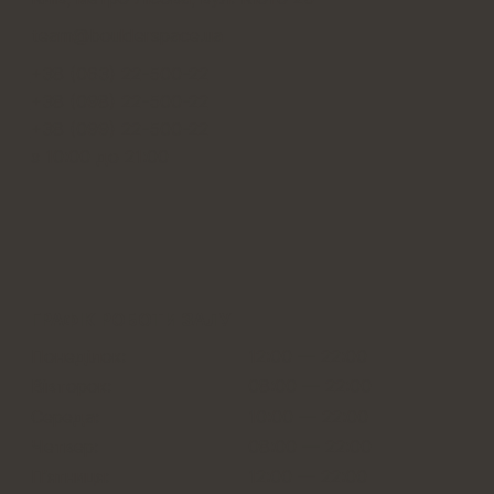
team@boulderspace.ua
+38 (063) 22-500-22
+38 (098) 22-500-22
+38 (099) 22-500-22
з 10:00 до 21:00
ГРАФІК РОБОТИ ЗАЛУ
Понеділок:
12:00 — 22:00
Вівторок:
08:00 — 22:00
Середа:
10:00 — 22:00
Четвер:
08:00 — 22:00
Пʼятниця:
12:00 — 22:00