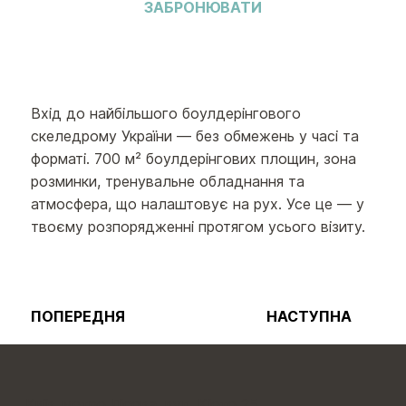
ЗАБРОНЮВАТИ
Вхід до найбільшого боулдерінгового
скеледрому України — без обмежень у часі та
форматі. 700 м² боулдерінгових площин, зона
розминки, тренувальне обладнання та
атмосфера, що налаштовує на рух. Усе це — у
твоєму розпорядженні протягом усього візиту.
ПОПЕРЕДНЯ
НАСТУПНА
Київ, метро Лісова, вул. Кіото 25