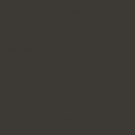
Субота:
10:00 — 21:00
Неділя
10:00
—
21:00
БУДЬ ЧАСТИНОЮ MYSPACE
Завантажуй наш застосунок для швидкого
бронювання та актуальних новин скеледрому.
THE PART OF SPACE GROUP