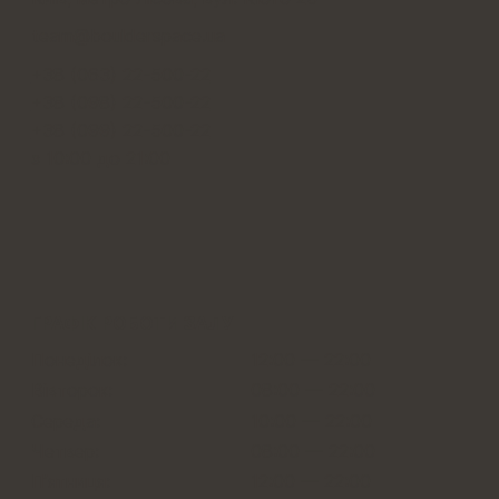
team@boulderspace.ua
+38 (063) 22-500-22
+38 (098) 22-500-22
+38 (099) 22-500-22
з 10:00 до 21:00
ГРАФІК РОБОТИ ЗАЛУ
Понеділок:
12:00 — 22:00
Вівторок:
08:00 — 22:00
Середа:
10:00 — 22:00
Четвер:
08:00 — 22:00
Пʼятниця:
12:00 — 22:00