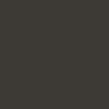
ГРАФІК РОБОТИ ЗАЛУ
Понеділок:
12:00 — 22:00
Вівторок:
08:00 — 22:00
Середа:
10:00 — 22:00
Четвер:
08:00 — 22:00
Пʼятниця:
12:00 — 22:00
Субота:
10:00 — 21:00
Неділя
10:00
—
21:00
БУДЬ ЧАСТИНОЮ MYSPACE
Завантажуй наш застосунок для швидкого
бронювання та актуальних новин скеледрому.