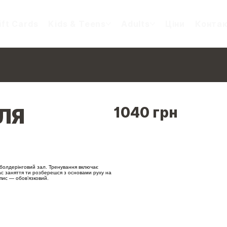
ift Cards
Kids & Teens
Adults
Ціни
Конта
1040 грн
ЛЯ
 болдерінговий зал. Тренування включає
час заняття ти розберешся з основами руху на
пис — обовʼязковий.