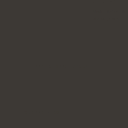
БУДЬ ЧАСТИН
Завантажуй наш
скеледрому.
THE PART OF SPACE GROUP
OUR PARTNERS