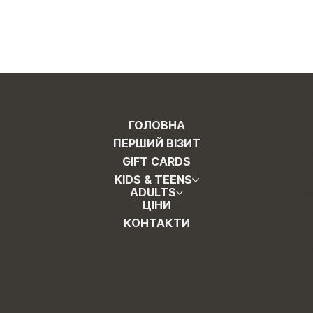
ГР
ГОЛОВНА
ПЕРШИЙ ВІЗИТ
Пон
GIFT CARDS
Вів
KIDS & TEENS
Сер
ADULTS
ЦІНИ
Чет
КОНТАКТИ
Пʼя
Суб
Нед