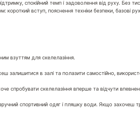
дтримку, спокійний темп і задоволення від руху. Без тис
м: короткий вступ, пояснення техніки безпеки, базові р
ьним взуттям для скелелазіння.
жеш залишитися в залі та полазити самостійно, використ
хоче спробувати скелелазіння вперше та відчути впевнені
 зручний спортивний одяг і пляшку води. Якщо захочеш 